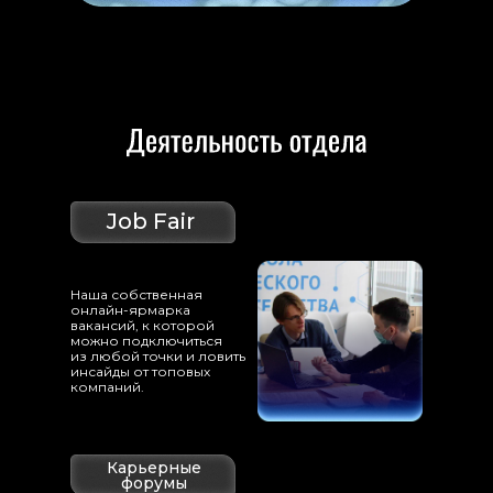
Job Fair
Наша собственная
онлайн-ярмарка
вакансий, к которой
можно подключиться
из любой точки и ловить
инсайды от топовых
компаний.
Карьерные
форумы